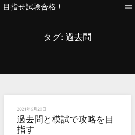
Skip
目指せ試験合格！
to
content
タグ:
過去問
Posted
2021年6月20日
過去問と模試で攻略を目
on
指す